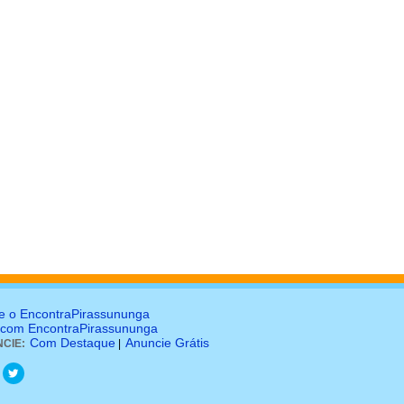
e o EncontraPirassununga
 com EncontraPirassununga
Com Destaque
Anuncie Grátis
CIE:
|