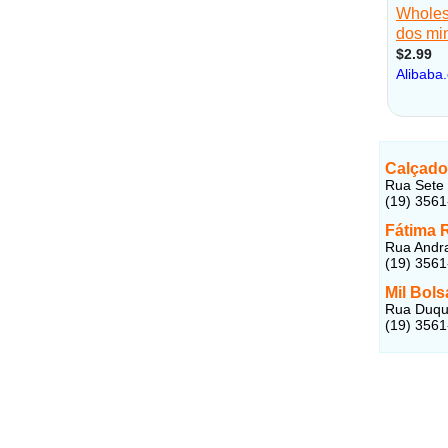
Calçado
Rua Sete 
(19) 356
Fátima 
Rua Andra
(19) 356
Mil Bols
Rua Duque
(19) 356