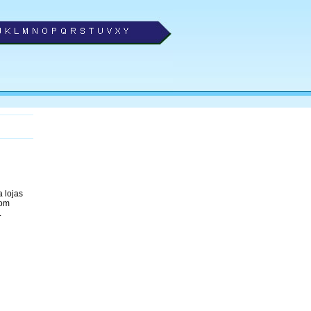
 lojas
com
.