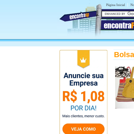
|
Página Inicial
No
encontra
Bolsa