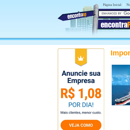
|
Página Inicial
No
encontra
Impor