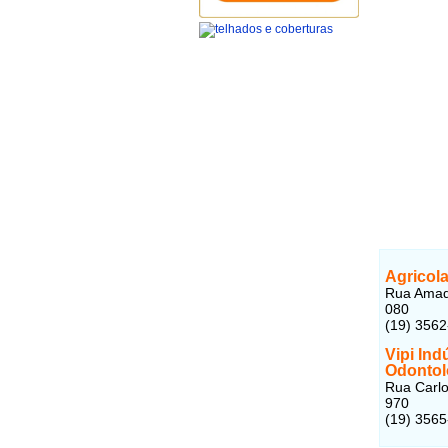
Agricol
Rua Amado
080
(19) 3562
Vipi In
Odontol
Rua Carlos
970
(19) 356