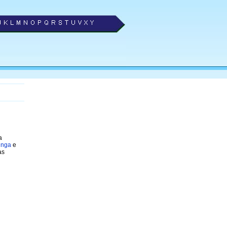
a
unga
e
as